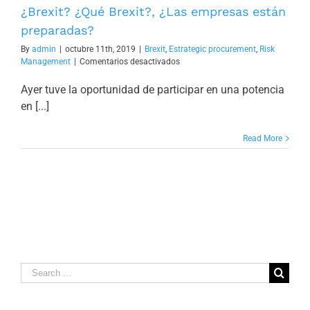
¿Brexit? ¿Qué Brexit?, ¿Las empresas están
preparadas?
By
admin
|
octubre 11th, 2019
|
Brexit
,
Estrategic procurement
,
Risk
en
Management
|
Comentarios desactivados
¿Brexit?
¿Qué
Ayer tuve la oportunidad de participar en una potencia
Brexit?,
en [...]
¿Las
empresas
están
Read More
preparadas?
Search
for: