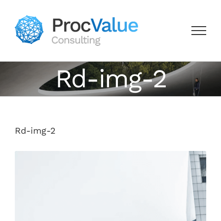
Skip
to
content
Rd-img-2
Rd-img-2