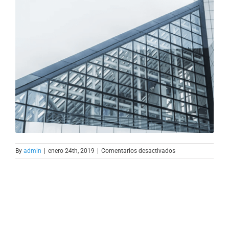
en
By
admin
|
enero 24th, 2019
|
Comentarios desactivados
Rd-
img-
2